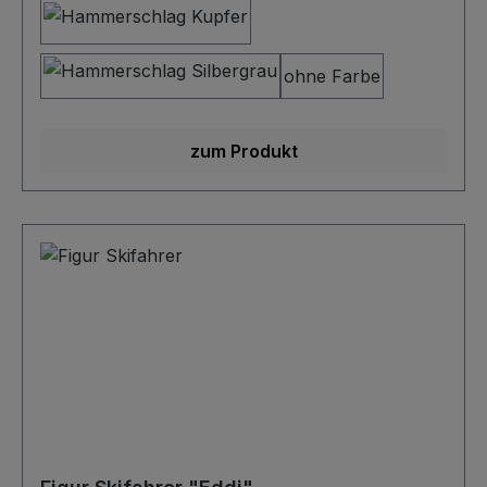
und Bewegung.MaßeGesamthöhe: ca. 430 mm
Gesamtbreite: ca. 200 mm Gesamttiefe: ca. 300 mm
Gewicht: ca. 2,2 kg Elektrische DatenFassung(en):
ohne Farbe
Sicherheitsfassung E14 aus Kunststoff Anschluss:
Anschlussleitung mit Schutzkontaktstecker (220–240 V)
Schalter: Ein-/Aus-Schalter an der Stelle des
zum Produkt
Bauchnabels Geeignet für LED- & Energiesparlampen
(max. 60 W) Schutzart: IP20 FarbinfoAuf dem Farbenbild
sehen Sie die verfügbaren Farbvarianten, dargestellt
anhand einer einfachen Wandlampe. Hinweis: Bei der
Farbvariante „ohne Farbe“ muss die Figur eigenständig
lackiert bzw. gestrichen werden (Rostschutz
erforderlich).Keine Lagerware!Die Figur wird nach
Bestellung individuell gefertigt, verkabelt, geprüft, ggf.
lackiert und anschließend versendet. Echte Wertarbeit
aus unseren eigenen Hallen!Möchten Sie dieses Modell
mit kleinen Anpassungen erhalten, sprechen Sie uns
gerne an.