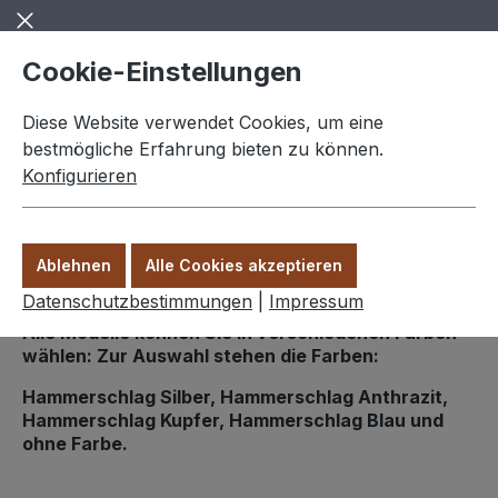
Zum Hauptinhalt springen
Cookie-Einstellungen
Diese Website verwendet Cookies, um eine
bestmögliche Erfahrung bieten zu können.
Konfigurieren
0,00 €
Ware
Ablehnen
Alle Cookies akzeptieren
Figuren
Datenschutzbestimmungen
|
Impressum
Alle Modelle können Sie in verschiedenen Farben
wählen: Zur Auswahl stehen die Farben:
Hammerschlag Silber, Hammerschlag Anthrazit,
Hammerschlag Kupfer, Hammerschlag Blau und
ohne Farbe.