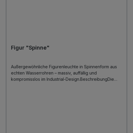
Hallen!Möchten Sie dieses Modell mit kleinen
Anpassungen erhalten, sprechen Sie uns gerne an.
Figur "Spinne"
Außergewöhnliche Figurenleuchte in Spinnenform aus
echten Wasserrohren – massiv, auffällig und
kompromisslos im Industrial-Design.BeschreibungDie
Figur Spinne ist eine eindrucksvolle Leuchten-Skulptur
aus echten, verschraubten Wasserrohren und ein
absoluter Blickfang. Mit ihren weit ausladenden Beinen
und der zentralen Lichtquelle wirkt sie kraftvoll,
technisch und zugleich leicht bedrohlich – perfekt für
Liebhaber des Industrial- und Steampunk-Stils. Die
sichtbaren Rohrverbindungen und das massive
Gusseisen verleihen der Figur eine rohe, industrielle