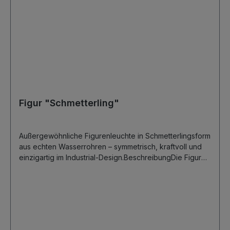
Anpassungen erhalten, sprechen Sie uns gerne an.
Figur "Schmetterling"
Außergewöhnliche Figurenleuchte in Schmetterlingsform
aus echten Wasserrohren – symmetrisch, kraftvoll und
einzigartig im Industrial-Design.BeschreibungDie Figur
Schmetterling verbindet industrielle Materialien mit einer
überraschend filigranen Form. Aus echten,
verschraubten Wasserrohren gefertigt, entsteht eine
symmetrische Leuchten-Skulptur mit weit ausladenden
„Flügeln“, die sofort ins Auge fällt. Die beiden nach oben
gerichteten Lichtquellen bilden den Körper des