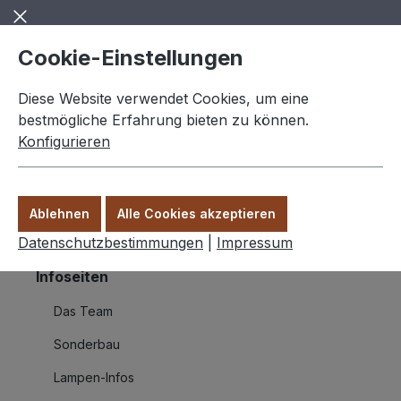
Zum Hauptinhalt springen
Cookie-Einstellungen
Diese Website verwendet Cookies, um eine
bestmögliche Erfahrung bieten zu können.
Konfigurieren
0,00 €
Ware
Ablehnen
Alle Cookies akzeptieren
Infoseiten
Versand und Zahlung
Datenschutzbestimmungen
|
Impressum
Infoseiten
Das Team
Sonderbau
Lampen-Infos