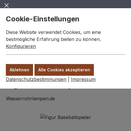
Zum Hauptinhalt springen
Cookie-Einstellungen
Diese Website verwendet Cookies, um eine
bestmögliche Erfahrung bieten zu können.
Konfigurieren
0,00 €
Ware
Ablehnen
Alle Cookies akzeptieren
Figuren
Datenschutzbestimmungen
|
Impressum
Figur Baseballspieler "Jack"
Wasserrohrlampen.de
Bildergalerie überspringen