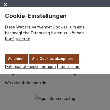
Zum Hauptinhalt springen
Cookie-Einstellungen
Diese Website verwendet Cookies, um eine
bestmögliche Erfahrung bieten zu können.
Konfigurieren
0,00 €
Ware
Ablehnen
Alle Cookies akzeptieren
Figuren
Datenschutzbestimmungen
|
Impressum
Figur "Schmetterling"
Wasserrohrlampen.de
Bildergalerie überspringen