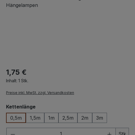
1,75 €
Inhalt:
1 Stk.
Preise inkl. MwSt. zzgl. Versandkosten
auswählen
Kettenlänge
0,5m
1,5m
1m
2,5m
2m
3m
Produkt Anzahl: Gib den gewünschten We
Stk