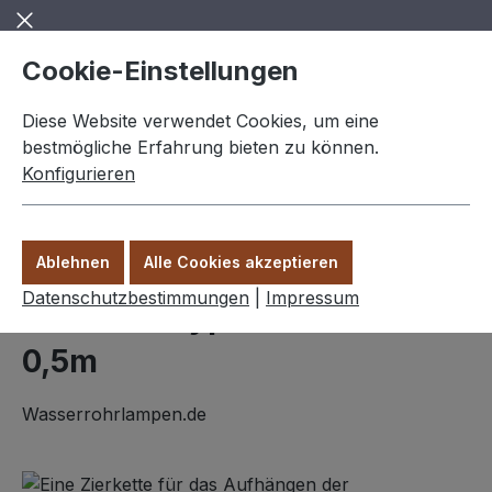
Zum Hauptinhalt springen
Cookie-Einstellungen
Diese Website verwendet Cookies, um eine
bestmögliche Erfahrung bieten zu können.
Konfigurieren
0,00 €
Ware
Ablehnen
Alle Cookies akzeptieren
Zubehör
Datenschutzbestimmungen
|
Impressum
Zierkette Typ 2 schwarz
0,5m
Wasserrohrlampen.de
Bildergalerie überspringen