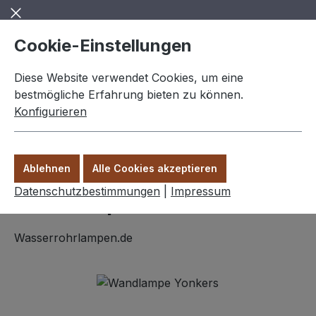
Zum Hauptinhalt springen
Cookie-Einstellungen
Diese Website verwendet Cookies, um eine
bestmögliche Erfahrung bieten zu können.
Konfigurieren
0,00 €
Ware
Ablehnen
Alle Cookies akzeptieren
Wandlampen
Datenschutzbestimmungen
|
Impressum
Wandlampe "Yonkers"
Wasserrohrlampen.de
Bildergalerie überspringen