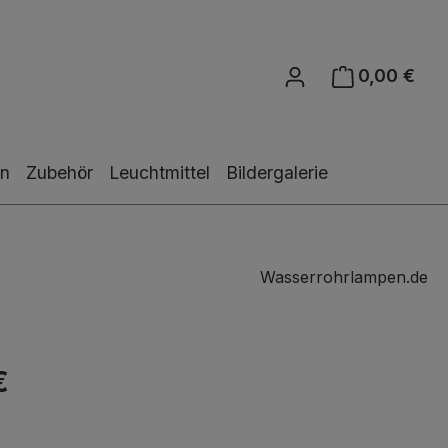
0,00 €
Ware
en
Zubehör
Leuchtmittel
Bildergalerie
Wasserrohrlampen.de
€