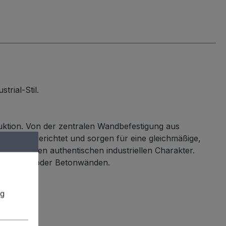
rial-Stil.
ruktion. Von der zentralen Wandbefestigung aus
außen ausgerichtet und sorgen für eine gleichmäßige,
t und einen authentischen industriellen Charakter.
an Ziegel- oder Betonwänden.
ng