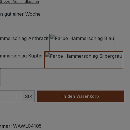
St. zzgl. Versandkosten
 in gut einer Woche
swählen
Hammerschlag Anthrazit
Hammerschlag Dunke
Hammerschlag Kupfer
Hammerschlag Silbe
 Anzahl: Gib den gewünschten Wert ein 
Stk
In den Warenkorb
mmer:
WAWL04105