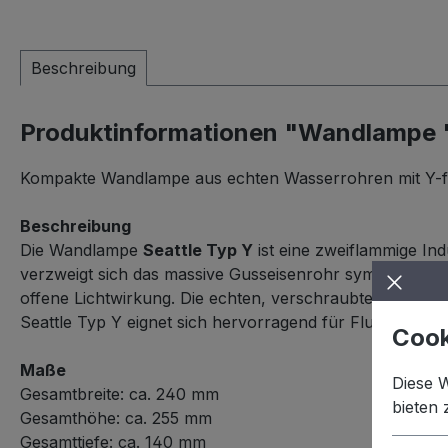
Beschreibung
Produktinformationen "Wandlampe "
Kompakte Wandlampe aus echten Wasserrohren mit Y-förm
Beschreibung
Die Wandlampe
Seattle Typ Y
ist eine zweiflammige In
verzweigt sich das massive Gusseisenrohr symmetrisch na
offene Lichtwirkung. Die echten, verschraubten Rohrele
Seattle Typ Y eignet sich hervorragend für Flure, Tre
Cook
Maße
Diese 
Gesamtbreite: ca. 240 mm
bieten
Gesamthöhe: ca. 255 mm
Gesamttiefe: ca. 140 mm