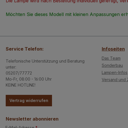
Die Lampe wird nach Bestellung individuell gefertigt, ve
Möchten Sie dieses Modell mit kleinen Anpassungen erh
Service Telefon:
Infoseiten
Das Team
Telefonische Unterstützung und Beratung
Sonderbau
unter:
Lampen-Infos
05207/77772
Mo-Fr, 08:00 - 16:00 Uhr
Versand und 
KEINE HOTLINE!
Vertrag widerrufen
Newsletter abonnieren
E-Mail-Adresse
*