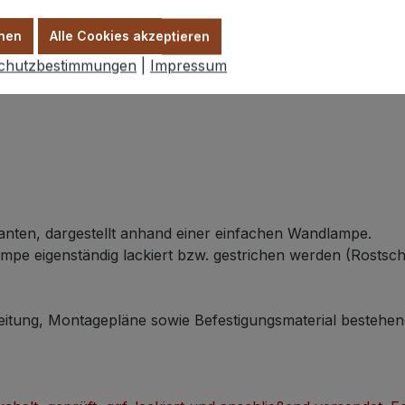
nen
Alle Cookies akzeptieren
chutzbestimmungen
|
Impressum
anten, dargestellt anhand einer einfachen Wandlampe.
pe eigenständig lackiert bzw. gestrichen werden (Rostschu
eitung, Montagepläne sowie Befestigungsmaterial bestehend