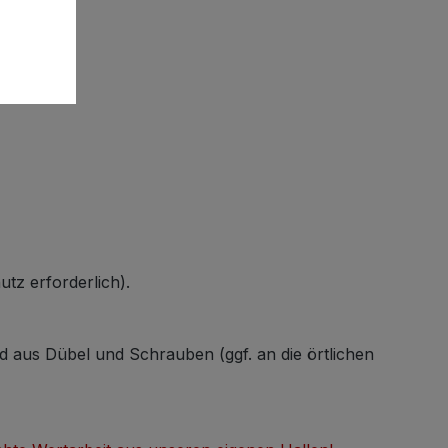
tz erforderlich).
 aus Dübel und Schrauben (ggf. an die örtlichen