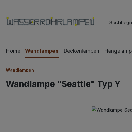
m Hauptinhalt springen
Zur Suche springen
Zur Hauptnavigation springen
Home
Wandlampen
Deckenlampen
Hängelamp
Wandlampen
Wandlampe "Seattle" Typ Y
Bildergalerie überspringen