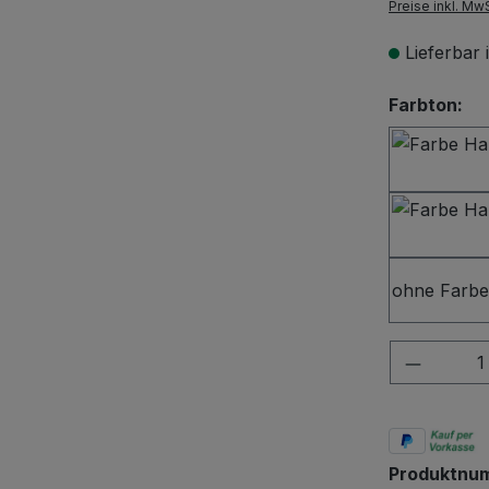
Preise inkl. Mw
Lieferbar
au
Farbton:
ohne Farbe
Produkt
Produktnu