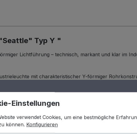
Seattle" Typ Y "
iger Lichtführung – technisch, markant und klar im Indust
dustrieleuchte mit charakteristischer Y-förmiger Rohrkonst
ch links und rechts. Beide Lichtquellen sind leicht nach 
mente aus Gusseisen verleihen der Lampe Stabilität, Gewich
ppenhäuser, Wohnbereiche oder als markanter Lichtakzent 
ie-Einstellungen
Website verwendet Cookies, um eine bestmögliche Erfahru
 zu können.
Konfigurieren