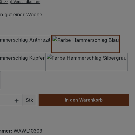
St. zzgl. Versandkosten
 in gut einer Woche
swählen
Hammerschlag Anthrazit
Hammerschlag Dunke
Hammerschlag Kupfer
Hammerschlag Silbe
 Anzahl: Gib den gewünschten Wert ein 
Stk
In den Warenkorb
mmer:
WAWL10303