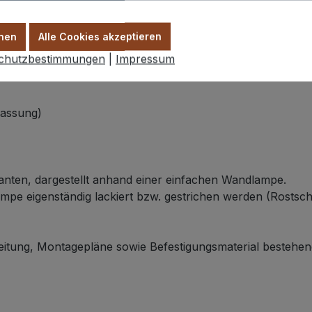
nen
Alle Cookies akzeptieren
chutzbestimmungen
|
Impressum
Fassung)
anten, dargestellt anhand einer einfachen Wandlampe.
pe eigenständig lackiert bzw. gestrichen werden (Rostschu
eitung, Montagepläne sowie Befestigungsmaterial bestehend