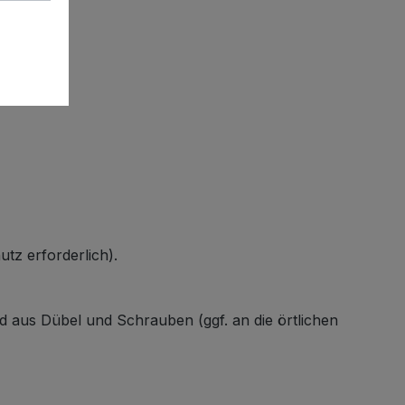
tz erforderlich).
 aus Dübel und Schrauben (ggf. an die örtlichen