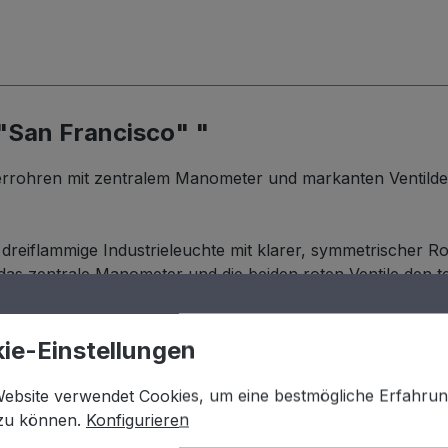
"San Francisco" "
rohren mit zentralem Manometer und markanten Ventildetai
 dreiflammige Industrieleuchte mit klarer, symmetrischer R
das zentrale Manometer und die beiden roten Ventile den t
San Francisco für authentisches Industrial-Design mit ho
markantes Beleuchtungselement gefragt ist.
ie-Einstellungen
Website verwendet Cookies, um eine bestmögliche Erfahru
 zu können.
Konfigurieren