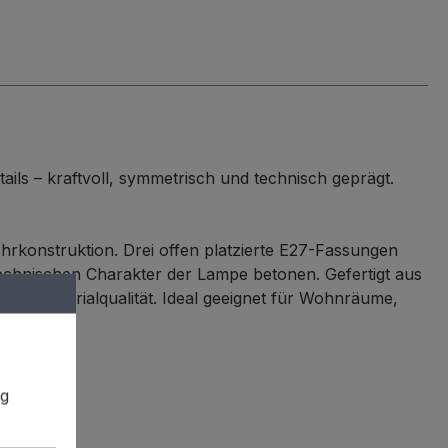
ls – kraftvoll, symmetrisch und technisch geprägt.
ohrkonstruktion. Drei offen platzierte E27-Fassungen
echnischen Charakter der Lampe betonen. Gefertigt aus
her Materialqualität. Ideal geeignet für Wohnräume,
ng