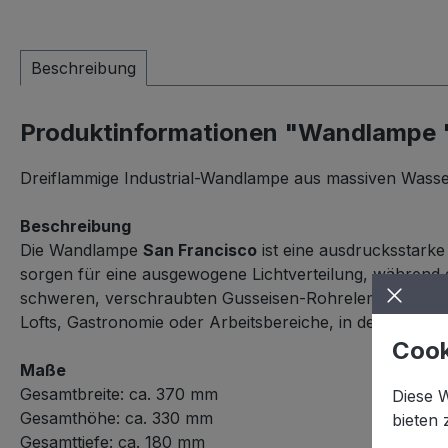
Beschreibung
Produktinformationen "Wandlampe 
Dreiflammige Industrial-Wandlampe aus massiven Wasser
Beschreibung
Die Wandlampe
San Francisco
ist eine ausdrucksstarke
sorgen für eine ausgewogene Lichtverteilung, während 
schweren, verschraubten Gusseisen-Rohrelementen steht 
Lofts, Gastronomie oder Arbeitsbereiche, in denen ein 
Cook
Maße
Gesamtbreite: ca. 370 mm
Diese 
Gesamthöhe: ca. 330 mm
bieten
Gesamttiefe: ca. 180 mm