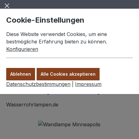
Zum Hauptinhalt springen
Cookie-Einstellungen
Diese Website verwendet Cookies, um eine
bestmögliche Erfahrung bieten zu können.
Konfigurieren
0,00 €
Ware
Ablehnen
Alle Cookies akzeptieren
Wandlampen
Datenschutzbestimmungen
|
Impressum
Wandlampe "Minneapolis"
Wasserrohrlampen.de
Bildergalerie überspringen