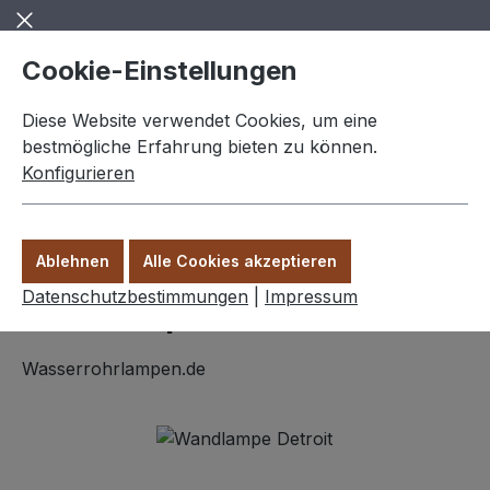
Zum Hauptinhalt springen
Cookie-Einstellungen
Diese Website verwendet Cookies, um eine
bestmögliche Erfahrung bieten zu können.
Konfigurieren
0,00 €
Ware
Ablehnen
Alle Cookies akzeptieren
Wandlampen
Datenschutzbestimmungen
|
Impressum
Wandlampe "Detroit" 1 Arm
Wasserrohrlampen.de
Bildergalerie überspringen