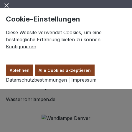
Zum Hauptinhalt springen
Cookie-Einstellungen
Diese Website verwendet Cookies, um eine
bestmögliche Erfahrung bieten zu können.
Konfigurieren
0,00 €
Ware
Ablehnen
Alle Cookies akzeptieren
Wandlampen
Datenschutzbestimmungen
|
Impressum
Wandlampe "Denver" 3 Arm
Wasserrohrlampen.de
Bildergalerie überspringen