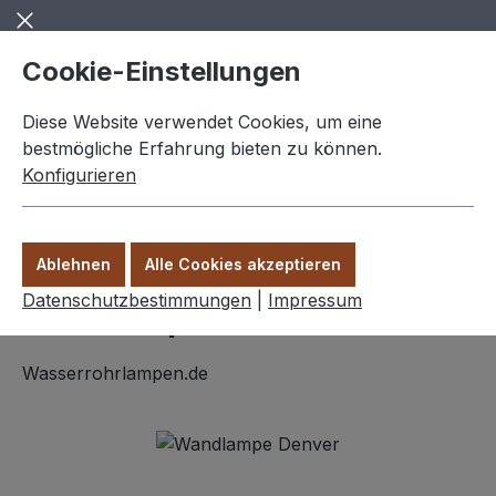
Zum Hauptinhalt springen
Cookie-Einstellungen
Diese Website verwendet Cookies, um eine
bestmögliche Erfahrung bieten zu können.
Konfigurieren
0,00 €
Ware
Ablehnen
Alle Cookies akzeptieren
Wandlampen
Datenschutzbestimmungen
|
Impressum
Wandlampe "Denver" 3 Arm
Wasserrohrlampen.de
Bildergalerie überspringen