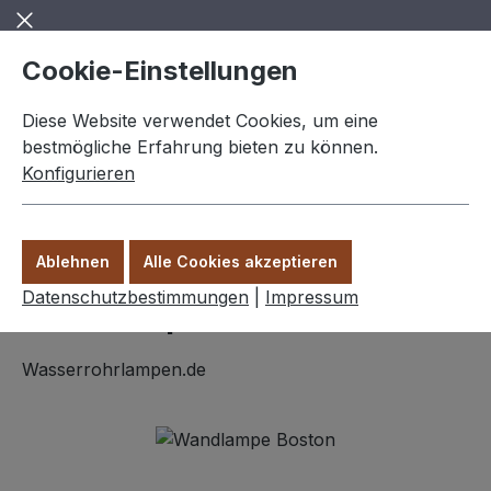
Zum Hauptinhalt springen
Cookie-Einstellungen
Diese Website verwendet Cookies, um eine
bestmögliche Erfahrung bieten zu können.
Konfigurieren
0,00 €
Ware
Ablehnen
Alle Cookies akzeptieren
Wandlampen
Datenschutzbestimmungen
|
Impressum
Wandlampe "Boston" 3 Arm
Wasserrohrlampen.de
Bildergalerie überspringen