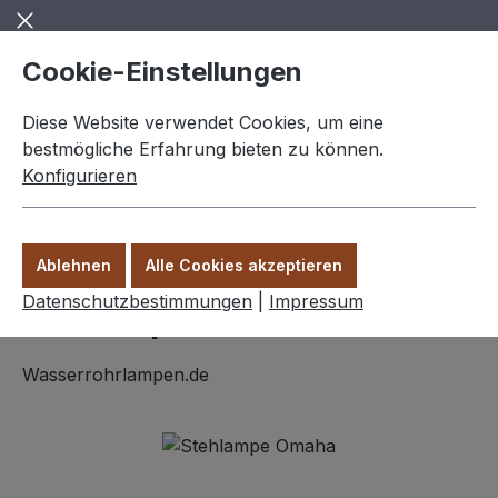
Zum Hauptinhalt springen
Cookie-Einstellungen
Diese Website verwendet Cookies, um eine
bestmögliche Erfahrung bieten zu können.
Konfigurieren
0,00 €
Ware
Ablehnen
Alle Cookies akzeptieren
Stehlampen
Datenschutzbestimmungen
|
Impressum
Stehlampe "Omaha"
Wasserrohrlampen.de
Bildergalerie überspringen