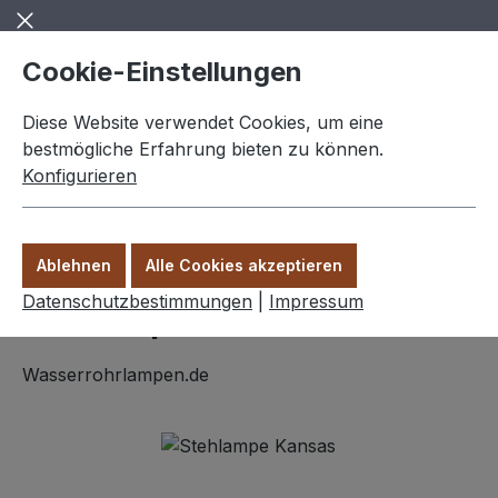
Zum Hauptinhalt springen
Cookie-Einstellungen
Diese Website verwendet Cookies, um eine
bestmögliche Erfahrung bieten zu können.
Konfigurieren
0,00 €
Ware
Ablehnen
Alle Cookies akzeptieren
Stehlampen
Datenschutzbestimmungen
|
Impressum
Stehlampe "Kansas"
Wasserrohrlampen.de
Bildergalerie überspringen