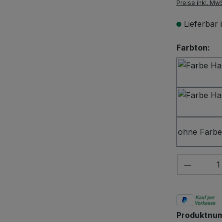
Preise inkl. Mw
Lieferbar
au
Farbton:
ohne Farbe
Produkt
Produktnu