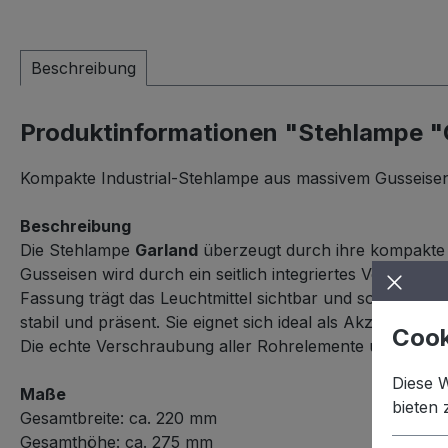
Beschreibung
Produktinformationen "Stehlampe "
Kompakte Industrial-Stehlampe aus massivem Gusseisen m
Beschreibung
Die Stehlampe
Garland
überzeugt durch ihre kompakte B
Gusseisen wird durch ein seitlich integriertes Ventil mi
Fassung trägt das Leuchtmittel sichtbar und sorgt für e
stabil und präsent. Sie eignet sich ideal als Akzentbel
Cook
Die echte Verschraubung aller Rohrelemente unterstreic
Diese 
Maße
bieten
Gesamtbreite: ca. 220 mm
Gesamthöhe: ca. 275 mm