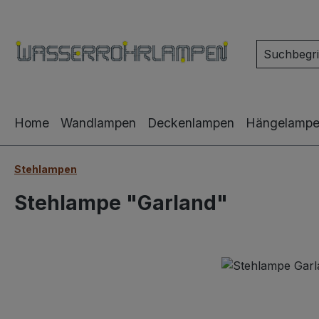
m Hauptinhalt springen
Zur Suche springen
Zur Hauptnavigation springen
Home
Wandlampen
Deckenlampen
Hängelamp
Stehlampen
Stehlampe "Garland"
Bildergalerie überspringen