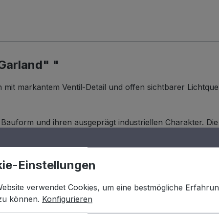
Garland" "
it markantem Ventil-Detail und offen sichtbarer Lichtquel
auform und ihren ausgeprägt industriellen Charakter. Di
t rotem Handrad ergänzt, das der Lampe eine klare, mechani
in direktes, warmes Licht mit authentischem Werkstatt-Char
euchtung auf Sideboards, Regalen oder Tischen und setzt gez
ie-Einstellungen
ht die hochwertige Verarbeitung und den langlebigen Chara
Website verwendet Cookies, um eine bestmögliche Erfahru
 zu können.
Konfigurieren