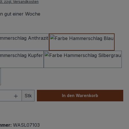
St. zzgl. Versandkosten
 in gut einer Woche
swählen
Hammerschlag Anthrazit
Hammerschlag Dunke
Hammerschlag Kupfer
Hammerschlag Silbe
 Anzahl: Gib den gewünschten Wert ein 
Stk
In den Warenkorb
mmer:
WASL07103