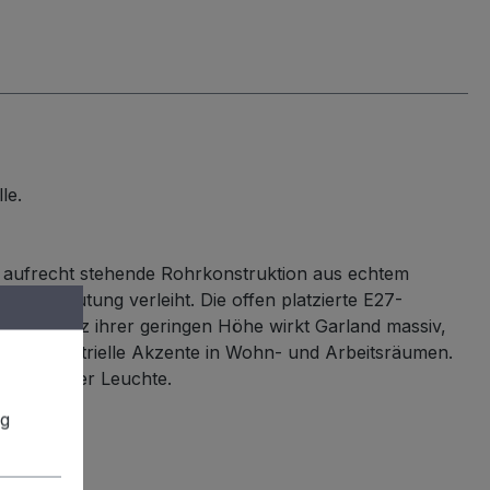
le.
e aufrecht stehende Rohrkonstruktion aus echtem
sche Anmutung verleiht. Die offen platzierte E27-
akter. Trotz ihrer geringen Höhe wirkt Garland massiv,
ielte industrielle Akzente in Wohn- und Arbeitsräumen.
kter dieser Leuchte.
ng