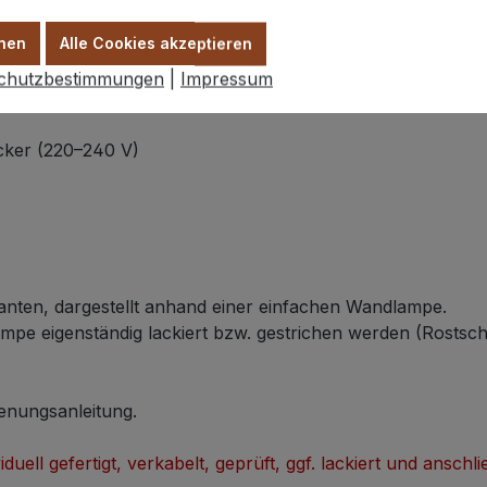
nen
Alle Cookies akzeptieren
chutzbestimmungen
|
Impressum
cker (220–240 V)
anten, dargestellt anhand einer einfachen Wandlampe.
pe eigenständig lackiert bzw. gestrichen werden (Rostschu
enungsanleitung.
duell gefertigt, verkabelt, geprüft, ggf. lackiert und ansc