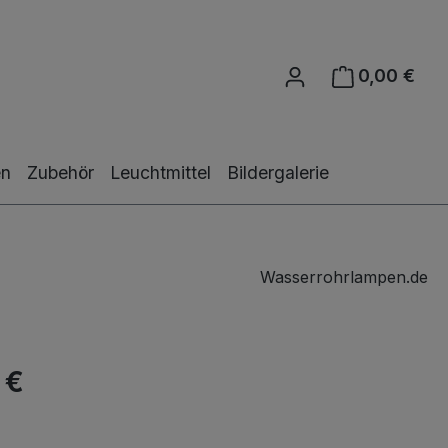
0,00 €
Ware
en
Zubehör
Leuchtmittel
Bildergalerie
Wasserrohrlampen.de
 €