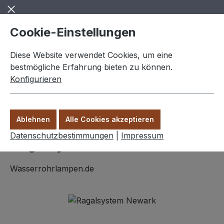
Zum Hauptinhalt springen
Cookie-Einstellungen
Diese Website verwendet Cookies, um eine
bestmögliche Erfahrung bieten zu können.
Konfigurieren
0,00 €
Ware
Ablehnen
Alle Cookies akzeptieren
Wohnideen
Datenschutzbestimmungen
|
Impressum
Regalsystem "Newark"
Wasserrohrlampen.de
Bildergalerie überspringen