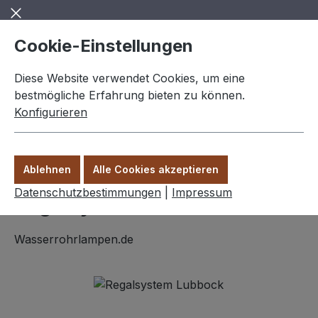
Zum Hauptinhalt springen
Cookie-Einstellungen
Diese Website verwendet Cookies, um eine
bestmögliche Erfahrung bieten zu können.
Konfigurieren
0,00 €
Ware
Ablehnen
Alle Cookies akzeptieren
Wohnideen
Datenschutzbestimmungen
|
Impressum
Regalsystem "Lubbock"
Wasserrohrlampen.de
Bildergalerie überspringen