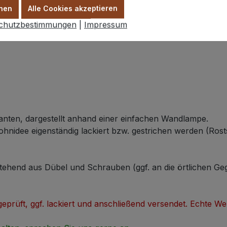
nen
Alle Cookies akzeptieren
chutzbestimmungen
|
Impressum
anten, dargestellt anhand einer einfachen Wandlampe.
nidee eigenständig lackiert bzw. gestrichen werden (Rosts
tehend aus Dübel und Schrauben (ggf. an die örtlichen G
 geprüft, ggf. lackiert und anschließend versendet. Echte We