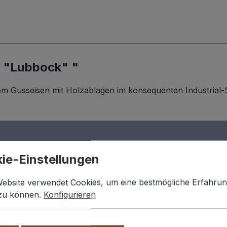
 "Lubbock" "
 Gusseisen mit Holzablagen im konsequenten Industrial-St
flächen mit einer klaren, industriellen Rohrkonstruktion. 
ragende Regalböden, die bewusst versetzt angeordnet sind
attcharakter. Die Holzablagen bilden einen warmen Kontrast
ie-Einstellungen
tegriertes Manometer am oberen Rohr setzt einen markant
 Lofts oder gewerbliche Bereiche mit industriellem Anspruc
Website verwendet Cookies, um eine bestmögliche Erfahru
glichkeit Ihre individuelle Regalplatte zu verwenden. Ob Ec
 zu können.
Konfigurieren