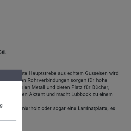
il.
Die senkrechte Hauptstrebe aus echtem Gusseisen wird
. Die massiven Rohrverbindungen sorgen für hohe
 zum dunklen Metall und bieten Platz für Bücher,
en technischen Akzent und macht Lubbock zu einem
h.
ng
htholz, Furnierholz oder sogar eine Laminatplatte, es