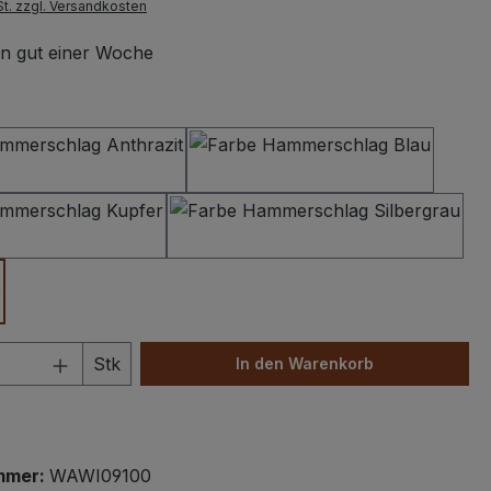
St. zzgl. Versandkosten
 in gut einer Woche
swählen
Hammerschlag Anthrazit
Hammerschlag Dunke
Hammerschlag Kupfer
Hammerschlag Silbe
e
 Anzahl: Gib den gewünschten Wert ein 
Stk
In den Warenkorb
mmer:
WAWI09100