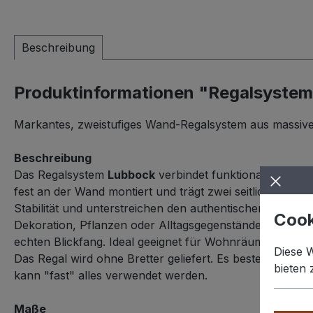
Beschreibung
Produktinformationen "Regalsystem
Markantes, zweistufiges Wand-Regalsystem aus massivem
Beschreibung
Das Regalsystem
Lubbock
verbindet funktionale Ablage
fest an der Wand montiert und trägt zwei seitlich ausk
Stabilität und unterstreichen den authentischen Werkst
Cook
Dekoration, Pflanzen oder Alltagsgegenstände. Ein in
echten Blickfang. Ideal geeignet für Wohnräume, Büros,
Diese 
Das Regal wird ohne Bretter geliefert. Es besteht die Mö
bieten
kann "fast" alles verwendet werden.
Maße