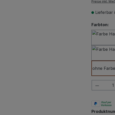
Preise inkl. Mw
Lieferbar
au
Farbton:
ohne Farb
Produkt
Produktnu