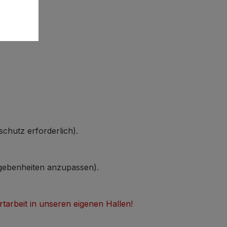
chutz erforderlich).
egebenheiten anzupassen).
rtarbeit in unseren eigenen Hallen!