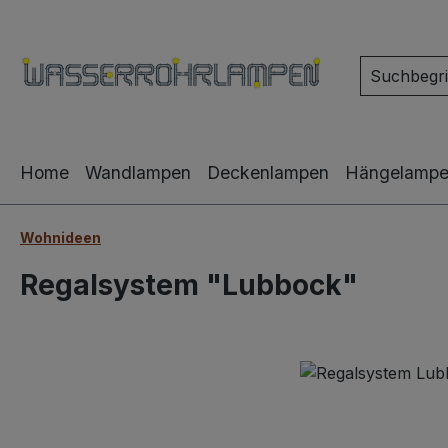
m Hauptinhalt springen
Zur Suche springen
Zur Hauptnavigation springen
Home
Wandlampen
Deckenlampen
Hängelamp
Wohnideen
Regalsystem "Lubbock"
Bildergalerie überspringen