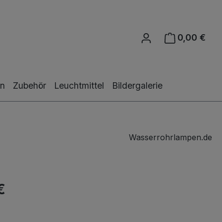
0,00 €
Ware
en
Zubehör
Leuchtmittel
Bildergalerie
Wasserrohrlampen.de
€