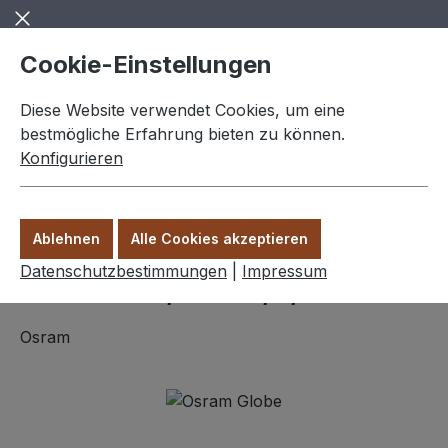
Zum Hauptinhalt springen
Cookie-Einstellungen
Diese Website verwendet Cookies, um eine
bestmögliche Erfahrung bieten zu können.
Konfigurieren
0,00 €
Ware
Ablehnen
Alle Cookies akzeptieren
Leuchtmittel
Datenschutzbestimmungen
|
Impressum
Osram E27, Globe, 7,0W=55W
Osram
Bildergalerie überspringen