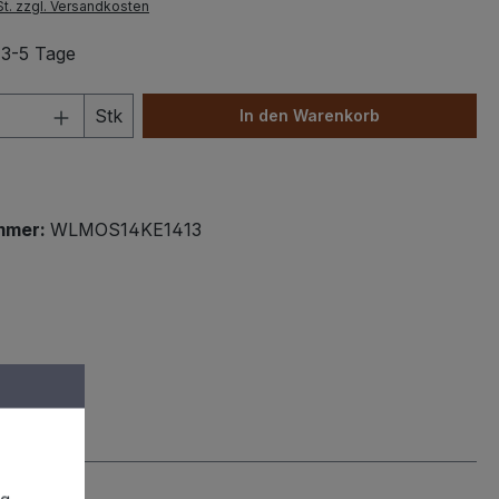
St. zzgl. Versandkosten
: 3-5 Tage
 Anzahl: Gib den gewünschten Wert ein 
Stk
In den Warenkorb
mmer:
WLMOS14KE1413