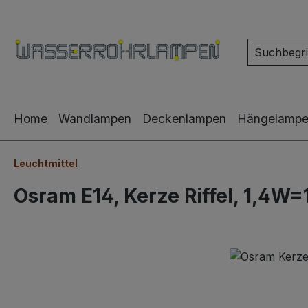
m Hauptinhalt springen
Zur Suche springen
Zur Hauptnavigation springen
Home
Wandlampen
Deckenlampen
Hängelamp
Leuchtmittel
Osram E14, Kerze Riffel, 1,4W
Bildergalerie überspringen