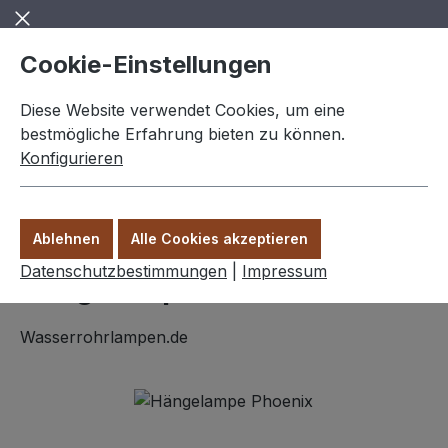
Zum Hauptinhalt springen
Cookie-Einstellungen
Diese Website verwendet Cookies, um eine
bestmögliche Erfahrung bieten zu können.
Konfigurieren
0,00 €
Ware
Ablehnen
Alle Cookies akzeptieren
Hängelampen
Datenschutzbestimmungen
|
Impressum
Hängelampe "Phoenix"
Wasserrohrlampen.de
Bildergalerie überspringen