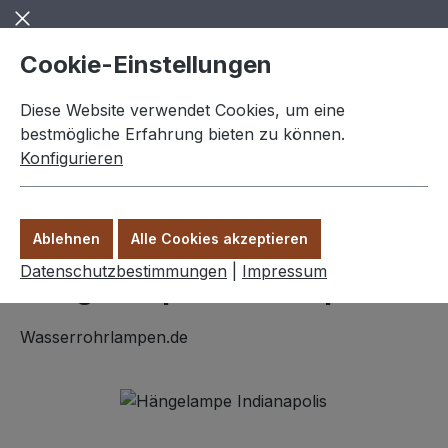
Zum Hauptinhalt springen
Cookie-Einstellungen
Diese Website verwendet Cookies, um eine
bestmögliche Erfahrung bieten zu können.
Konfigurieren
0,00 €
Ware
Ablehnen
Alle Cookies akzeptieren
Hängelampen
Datenschutzbestimmungen
|
Impressum
Hängelampe "Indianapolis"
Wasserrohrlampen.de
Bildergalerie überspringen