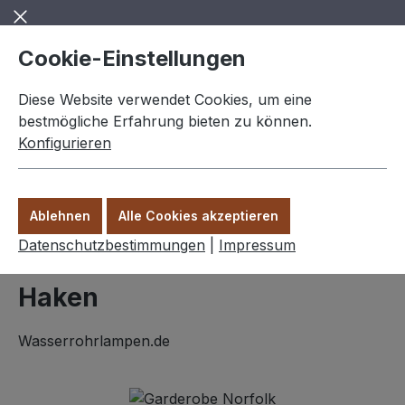
Zum Hauptinhalt springen
Cookie-Einstellungen
Diese Website verwendet Cookies, um eine
bestmögliche Erfahrung bieten zu können.
Konfigurieren
0,00 €
Ware
Ablehnen
Alle Cookies akzeptieren
Wohnideen
Datenschutzbestimmungen
|
Impressum
Garderobe "Norfolk" 4
Haken
Wasserrohrlampen.de
Bildergalerie überspringen