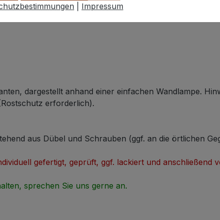
chutzbestimmungen
|
Impressum
anten, dargestellt anhand einer einfachen Wandlampe. Hinw
Rostschutz erforderlich).
tehend aus Dübel und Schrauben (ggf. an die örtlichen G
ividuell gefertigt, geprüft, ggf. lackiert und anschließend 
alten, sprechen Sie uns gerne an.