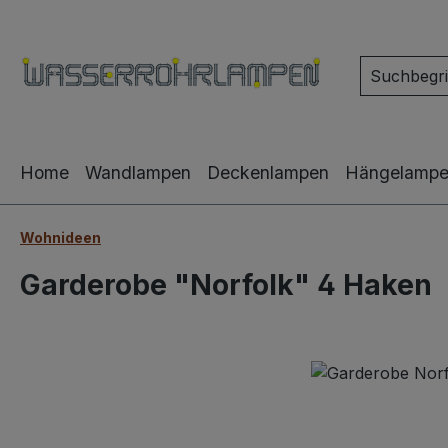
m Hauptinhalt springen
Zur Suche springen
Zur Hauptnavigation springen
Home
Wandlampen
Deckenlampen
Hängelamp
Wohnideen
Garderobe "Norfolk" 4 Haken
Bildergalerie überspringen