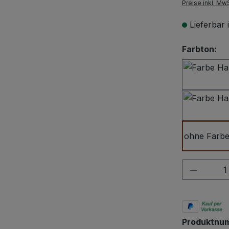
Preise inkl. Mw
Lieferbar
au
Farbton:
ohne Farb
Produkt
Produktnu