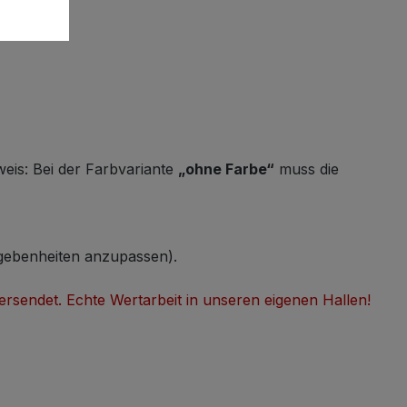
eis: Bei der Farbvariante
„ohne Farbe“
muss die
egebenheiten anzupassen).
versendet. Echte Wertarbeit in unseren eigenen Hallen!