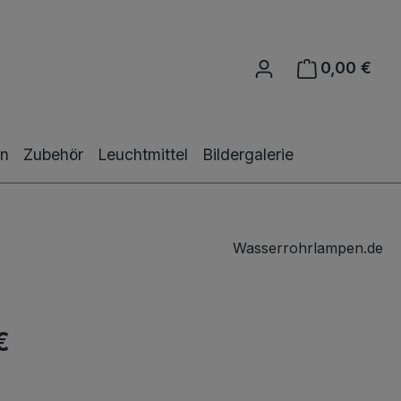
0,00 €
Ware
en
Zubehör
Leuchtmittel
Bildergalerie
Wasserrohrlampen.de
€