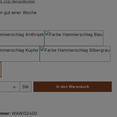
St. zzgl. Versandkosten
 in gut einer Woche
swählen
Hammerschlag Anthrazit
Hammerschlag Dunke
Hammerschlag Kupfer
Hammerschlag Silbe
e
 Anzahl: Gib den gewünschten Wert ein 
Stk
In den Warenkorb
mmer:
WAWI02400