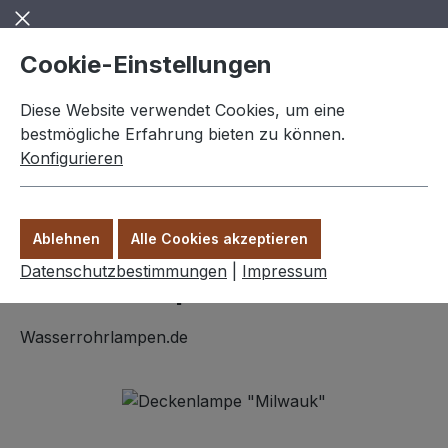
Zum Hauptinhalt springen
Cookie-Einstellungen
Diese Website verwendet Cookies, um eine
bestmögliche Erfahrung bieten zu können.
Konfigurieren
0,00 €
Ware
Ablehnen
Alle Cookies akzeptieren
Rotgusslampen
Datenschutzbestimmungen
|
Impressum
Deckenlampe "Milwaukee"
Wasserrohrlampen.de
Bildergalerie überspringen